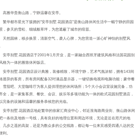
高雅华贵衡山路，宁静温馨在安亭。
繁华都市星光下簇拥的"安亭别墅.花园酒店"是衡山路休闲生活中一幅宁静的田园
景，参天的雪松、细绒般草坪，为您遮蔽了城市的喧嚣。
天然园林，移步换景，清新空气，袭人心脾，为您营造一派心旷神怡的别墅风
。
安亭别墅.花园酒店于2001年1月开业，是一家融合西班牙建筑风格和法国花园别
风格为一体的雅致休闲饭店。
安亭别墅.花园酒店设计典雅，装修精致，环境宁静，艺术气氛浓郁，拥有143间
格迥异的客房，所有房间配备32吋液晶显示器，一键切换电视和电脑功能；豪华餐
、雪茄吧、大堂咖啡厅为客人提供理想的休闲场所；5个大小会议室设施完备，功
齐全，是一家集客房、餐饮、会议、娱乐等多项功能为一体的欧式花园别墅酒店，
以完备的设施和温馨的服务恭候您的光临。
安亭别墅.花园酒店地处繁华的徐家汇商业中心，邻近淮海路商业街、衡山路休闲
吧一条街及地铁一号线，具有良好的地理位置和周边环境，无论是近在咫尺的地
、几步之遥的高架，还是为数众多的公交线路，都让每一位来宾感受四通八达的交
便利。