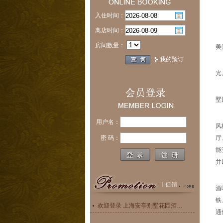
入住时间：
离店时间：
房间数量：
美
我的预订
光
墅
用户名：
风
密 码：
厅
能
并
酒
铁
欢迎登录 上海安亭别墅花园酒店 [Passport:P0802011225CE1E25] 网络营销系统, 祝您工作愉快! 您上次登入时间 : [2014/01/20 16:01:12]
通